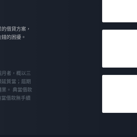
業的借貸方案，
金錢的困擾。
個月者，概以三
順延質當；屆期
業。 典當借款
，典當借款無手續