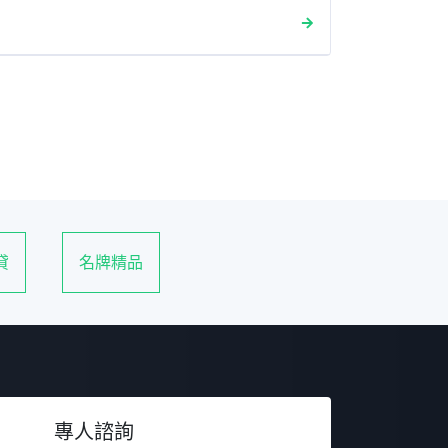
貸
名牌精品
專人諮詢