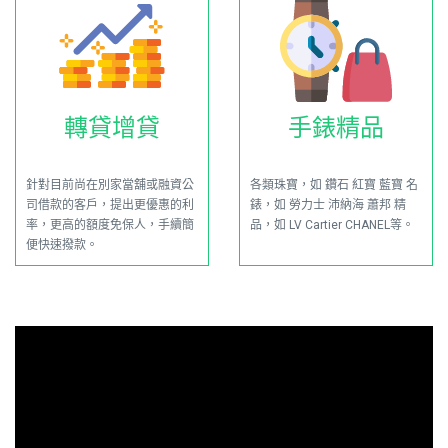
轉貸增貸
手錶精品
針對目前尚在別家當舖或融資公
各類珠寶，如 鑽石 紅寶 藍寶 名
司借款的客戶，提出更優惠的利
錶，如 勞力士 沛納海 蕭邦 精
率，更高的額度免保人，手續簡
品，如 LV Cartier CHANEL等。
便快速撥款。